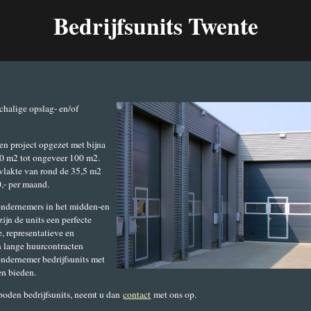
Bedrijfsunits Twente
chalige opslag- en/of
en project opgezet met bijna
 20 m2 tot ongeveer 100 m2.
vlakte van rond de 35,5 m2
0,- per maand.
 ondernemers in het midden-en
ijn de units een perfecte
, representatieve en
n lange huurcontracten
ondernemer bedrijfsunits met
en bieden.
boden bedrijfsunits, neemt u dan
contact
met ons op.