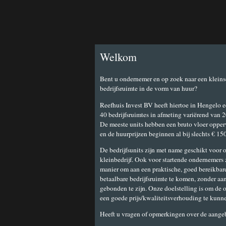
Welkom
Bent u ondernemer en op zoek naar een kleins
bedrijfsruimte in de vorm van huur?
Reefhuis Invest BV heeft hiertoe in Hengelo e
40 bedrijfsruimtes in afmeting variërend van
De meeste units hebben een bruto vloer opper
en de huurprijzen beginnen al bij slechts € 15
De bedrijfsunits zijn met name geschikt voor
kleinbedrijf. Ook voor startende ondernemers z
manier om aan een praktische, goed bereikbare
betaalbare bedrijfsruimte te komen, zonder aa
gebonden te zijn. Onze doelstelling is om de 
een goede prijs/kwaliteitsverhouding te kunn
Heeft u vragen of opmerkingen over de aange